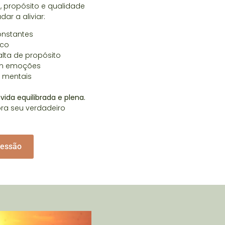
, propósito e qualidade
dar a aliviar:
onstantes
oco
lta de propósito
com emoções
 mentais
ida equilibrada e plena.
ra seu verdadeiro
sessão