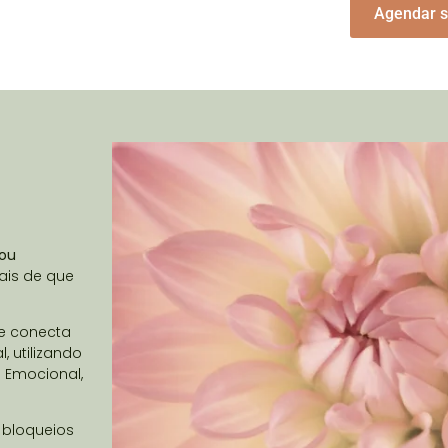
Agendar 
 ou
ais de que
.
ue conecta
, utilizando
a Emocional,
 bloqueios