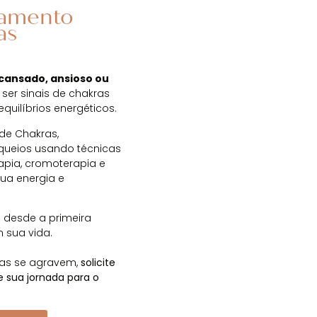
hamento
as
ansado, ansioso ou
ser sinais de chakras
quilíbrios energéticos.
de Chakras,
oqueios usando técnicas
rapia, cromoterapia e
ua energia e
 desde a primeira
m sua vida.
mas se agravem,
s
olicite
 sua jornada para o