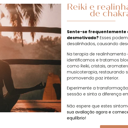
Reiki e realin
de chakr
Sente-se frequentemente c
desmotivado?
Esses podem 
desalinhados, causando dese
Na terapia de realinhamento 
identificamos e tratamos bl
como Reiki, cristais, aromate
musicoterapia, restaurando s
promovendo paz interior.
Experimente a transformação
sessão e sinta a diferença e
Não espere que estes sinto
sua avaliação agora e comece
equilíbrio!