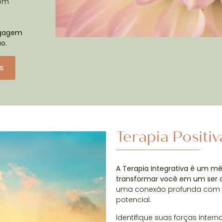
com
bagagem
o.
s
Terapia Positiv
A Terapia Integrativa é um m
transformar você em um ser 
uma conexão profunda com 
potencial.
Identifique suas forças inter