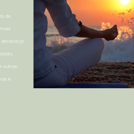
as de
 mais
eficácia já
essão,
e outras.
vas e