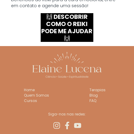
em contato e agende uma sessão!
🙌
DESCOBRIR
COMO O REIKI
PODE ME AJUDAR
🙌
Home
Terapias
Quem Somos
Blog
Cursos
FAQ
Siga-nos nas redes: