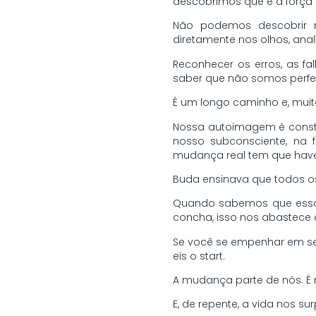
descobrimos que é a força
Não podemos descobrir n
diretamente nos olhos, anali
Reconhecer os erros, as fa
saber que não somos perfe
É um longo caminho e, muitas
Nossa autoimagem é const
nosso subconsciente, na
mudança real tem que hav
Buda ensinava que todos o
Quando sabemos que essa n
concha, isso nos abastece 
Se você se empenhar em ser 
eis o start.
A mudança parte de nós. É
E, de repente, a vida nos s