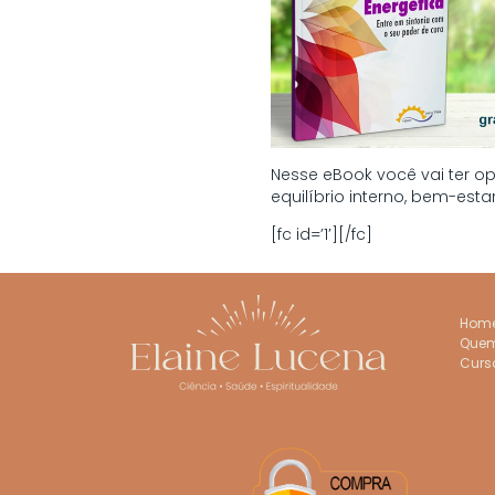
Nesse eBook você vai ter o
equilíbrio interno, bem-est
[fc id=’1′][/fc]
Hom
Que
Curs