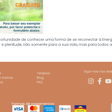
portunidade de conhecer uma forma de se reconectar à Energi
ar e plenitude, não somente para a sua vida, mas para todos a
Siga-nos nas rede
e
Terapias
m Somos
Blog
os
FAQ
Formas de pagamentos: