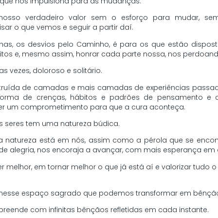
 que nos impulsiona para as mudanças.
osso verdadeiro valor sem o esforço para mudar, sem
sar o que vemos e seguir a partir daí.
lhas, os desvios pelo Caminho, é para os que estão dispos
itos e, mesmo assim, honrar cada parte nossa, nos perdoand
 vezes, doloroso e solitário.
ruída de camadas e mais camadas de experiências pass
 forma de crenças, hábitos e padrões de pensamento e
er um comprometimento para que a cura aconteça.
s seres tem uma natureza búdica.
atureza está em nós, assim como a pérola que se encontr
de alegria, nos encoraja a avançar, com mais esperança em
melhor, em tornar melhor o que já está aí e valorizar tudo o
 nesse espaço sagrado que podemos transformar em bênção 
urpreende com infinitas bênçãos refletidas em cada instante.