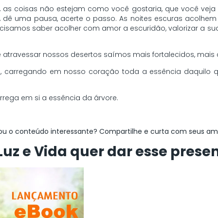
 as coisas não estejam como você gostaria, que você veja 
e, dê uma pausa, acerte o passo. As noites escuras acolhem a
cisamos saber acolher com amor a escuridão, valorizar a sua
ravessar nossos desertos saímos mais fortalecidos, mais c
e, carregando em nosso coração toda a essência daquilo q
rrega em si a essência da árvore.
u o conteúdo interessante? Compartilhe e curta com seus am
Luz e Vida quer dar esse presen