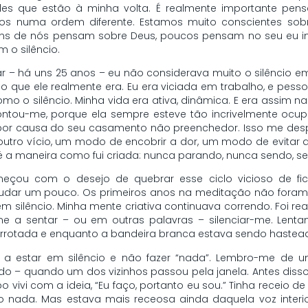
es que estão à minha volta. É realmente importante pens
 numa ordem diferente. Estamos muito conscientes sob
ns de nós pensam sobre Deus, poucos pensam no seu eu inte
 o silêncio.
 – há uns 25 anos – eu não considerava muito o silêncio em 
do que ele realmente era. Eu era viciada em trabalho, e pe
mo o silêncio. Minha vida era ativa, dinâmica. E era assim n
ntou-me, porque ela sempre esteve tão incrivelmente ocupa
 por causa do seu casamento não preenchedor. Isso me desp
outro vício, um modo de encobrir a dor, um modo de evitar 
 é a maneira como fui criada: nunca parando, nunca sendo, s
omeçou com o desejo de quebrar esse ciclo vicioso de fic
dar um pouco. Os primeiros anos na meditação não foram fáce
 silêncio. Minha mente criativa continuava correndo. Foi r
e a sentar – ou em outras palavras – silenciar-me. Lentam
rotada e enquanto a bandeira branca estava sendo hasteada,
 a estar em silêncio e não fazer “nada”. Lembro-me de
o – quando um dos vizinhos passou pela janela. Antes diss
mpo vivi com a ideia, “Eu faço, portanto eu sou.” Tinha receio
nada. Mas estava mais receosa ainda daquela voz interior,