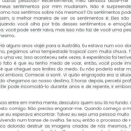
outras pessoas? Recentemente, meu dentista disse-me q
 meus sentimentos por mim mudariam. Não é surpreend
omo nos sentimos sobre nós mesmos? Os sentimentos po
, assim, a melhor maneira de ver os sentimentos é: Eles sã
 Quando você olha por trás desses sentimentos e emoçõe
a: você pode sentir raiva, mas isso não faz de você uma pe
 mesmo.
Há alguns anos viajei para a Austrália. Eu estava num voo d
ho, pegamos uma tempestade tropical com muita chuva. Te
s uma vez. Isso aconteceu sete vezes. A experiência foi terrí
 o fato é que eu tenho medo de voar, então, você pode i
é que cheguei aos limites do medo. Eu não poderia estar m
Foi embora. Comecei a sorrir. Vi quão engraçada era a sit
ndo chegamos ao nosso destino, 11 horas depois, percebi pr
Ele pode incomodá-lo durante anos e de repente, ir embo
ncio entre em minha mente, descubro quem sou lá no fundo
esto comigo. Não preciso enganar-me. Quando começo a me o
que eu esperava encontrar. Talvez eu seja uma pessoa muit
o vivendo num transe de ovelha. Se sou, então o processo 
o dolorido destruir as imagens criadas de nós mesmos,