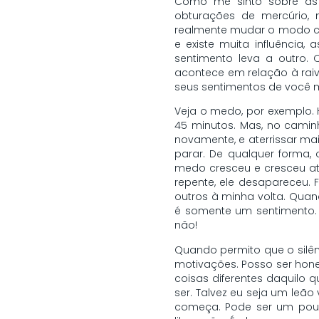
Como me sinto sobre as 
obturações de mercúrio,
realmente mudar o modo c
e existe muita influência
sentimento leva a outro.
acontece em relação à raiv
seus sentimentos de você
Veja o medo, por exemplo. 
45 minutos. Mas, no camin
novamente, e aterrissar mai
parar. De qualquer forma,
medo cresceu e cresceu at
repente, ele desapareceu. 
outros à minha volta. Qua
é somente um sentimento. 
não!
Quando permito que o silê
motivações. Posso ser hon
coisas diferentes daquilo 
ser. Talvez eu seja um leã
começa. Pode ser um pouc