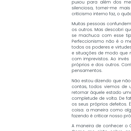
puxou para além dos meu
silenciosa, tornei-me ma
criticismo interno faz, o quã
Muitas pessoas confundem c
os outros. Mas descobri qu
se machuca com esse tipo
Perfeccionismo não é o me
todos os poderes e virtudes
e situações de modo que n
com imprevistos. Ao invés
próprios e dos outros. Co
pensamentos.
Não estou dizendo que não 
contas, todos viemos de 
retornar àquele estado uma
completude de volta. De fat
os seus próprios defeitos. 
coisa: a maneira como alg
fazendo é criticar nosso p
A maneira de conhecer o C