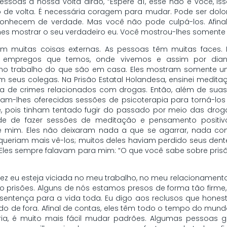
pessoas à nossa volta dirão, “Espere aí, esse não é você,
lo de volta. É necessária coragem para mudar. Pode ser do
conhecem de verdade. Mas você não pode culpá-los. Afinal
lhes mostrar o seu verdadeiro eu. Você mostrou-lhes soment
om muitas coisas externas. As pessoas têm muitas faces. 
 empregos que temos, onde vivemos e assim por dian
no trabalho do que são em casa. Eles mostram somente um
 seus colegas. Na Prisão Estatal Holandesa, ensinei medit
a de crimes relacionados com drogas. Então, além de suas 
ram-lhes oferecidas sessões de psicoterapia para torná-lo
e, pois tinham tentado fugir do passado por meio das droga
dade de fazer sessões de meditação e pensamento positiv
mim. Eles não deixaram nada a que se agarrar, nada com 
eriam mais vê-los; muitos deles haviam perdido seus dentes
 Eles sempre falavam para mim: “O que você sabe sobre pri
vez eu esteja viciada no meu trabalho, no meu relacionament
 prisões. Alguns de nós estamos presos de forma tão firme
ntença para a vida toda. Eu digo aos reclusos que hones
lado de fora. Afinal de contas, eles têm todo o tempo do mun
ria, é muito mais fácil mudar padrões. Algumas pessoas 