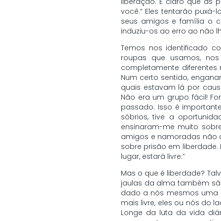
liberação. É claro que as 
você.” Eles tentarão puxá-
seus amigos e família o 
induziu-os ao erro ao não 
Temos nos identificado c
roupas que usamos, nos
completamente diferentes 
Num certo sentido, enganam
quais estavam lá por caus
Não era um grupo fácil! Fo
passado. Isso é important
sóbrios, tive a oportuni
ensinaram-me muito sobre 
amigos e namoradas não qu
sobre prisão em liberdade.
lugar, estará livre.”
Mas o que é liberdade? Tal
jaulas da alma também são
dado a nós mesmos uma se
mais livre, eles ou nós do 
Longe da luta da vida diá