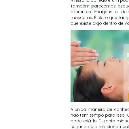
A história do leão é um po
Também parecemos esquece
diferentes imagens e id
máscaras. É claro que é im
que existe algo dentro de v
A única maneira de conhec
não tem tempo para isso. O
pode criá-lo. Durante minha
segunda é o relacionamen