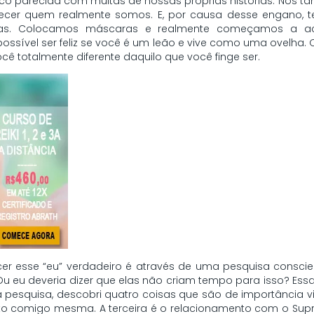
uco parecida com muitas de nossas próprias histórias. Nós
r quem realmente somos. E, por causa desse engano, t
eias. Colocamos máscaras e realmente começamos a a
possível ser feliz se você é um leão e vive como uma ovelha.
ocê totalmente diferente daquilo que você finge ser.
er esse “eu” verdadeiro é através de uma pesquisa conscie
u eu deveria dizer que elas não criam tempo para isso? Ess
 pesquisa, descobri quatro coisas que são de importância vital
to comigo mesma. A terceira é o relacionamento com o Sup