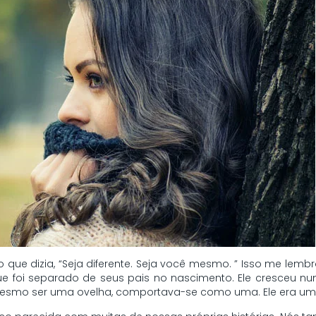
 que dizia, “Seja diferente. Seja você mesmo. ” Isso me lemb
ue foi separado de seus pais no nascimento. Ele cresceu nu
r mesmo ser uma ovelha, comportava-se como uma. Ele era um