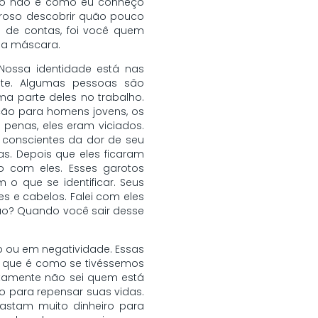
 isso não é como eu conheço
loroso descobrir quão pouco
 de contas, foi você quem
e a máscara.
Nossa identidade está nas
te. Algumas pessoas são
a parte deles no trabalho.
ação para homens jovens, os
penas, eles eram viciados.
s conscientes da dor de seu
s. Depois que eles ficaram
o com eles. Esses garotos
o que se identificar. Seus
 e cabelos. Falei com eles
são? Quando você sair desse
o ou em negatividade. Essas
, que é como se tivéssemos
tamente não sei quem está
do para repensar suas vidas.
gastam muito dinheiro para