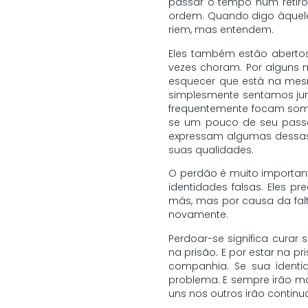
passar o tempo num retiro
ordem. Quando digo àquele
riem, mas entendem.
Eles também estão aberto
vezes choram. Por alguns 
esquecer que está na mes
simplesmente sentamos ju
frequentemente focam some
se um pouco de seu passa
expressam algumas dessas
suas qualidades.
O perdão é muito importa
identidades falsas. Eles 
más, mas por causa da fal
novamente.
Perdoar-se significa curar
na prisão. E por estar na 
companhia. Se sua ident
problema. E sempre irão 
uns nos outros irão continu