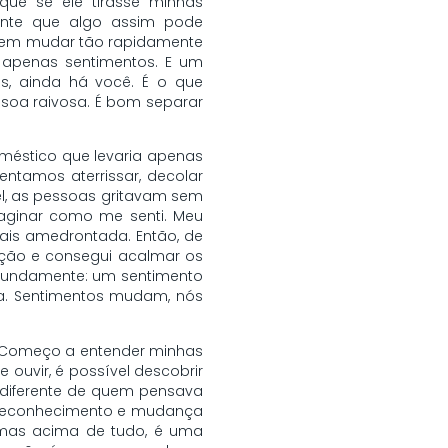
ue se ele tirasse minhas
ente que algo assim pode
dem mudar tão rapidamente
o apenas sentimentos. E um
s, ainda há você. É o que
ssoa raivosa. É bom separar
oméstico que levaria apenas
ntamos aterrissar, decolar
vel, as pessoas gritavam sem
maginar como me senti. Meu
ais amedrontada. Então, de
uação e consegui acalmar os
ofundamente: um sentimento
ra. Sentimentos mudam, nós
. Começo a entender minhas
uvir, é possível descobrir
o diferente de quem pensava
de reconhecimento e mudança
 mas acima de tudo, é uma