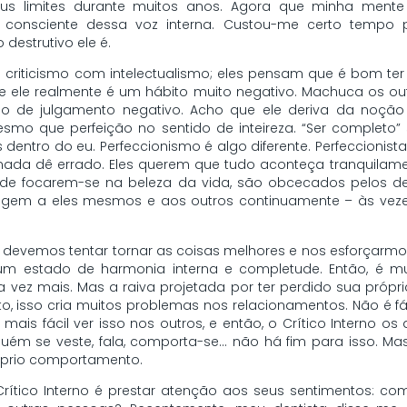
s limites durante muitos anos. Agora que minha mente
is consciente dessa voz interna. Custou-me certo tempo
o destrutivo ele é.
riticismo com intelectualismo; eles pensam que é bom ter 
e ele realmente é um hábito muito negativo. Machuca os out
 de julgamento negativo. Acho que ele deriva da noção 
smo que perfeição no sentido de inteireza. “Ser completo” 
 dentro do eu. Perfeccionismo é algo diferente. Perfeccionis
ada dê errado. Eles querem que tudo aconteça tranquilam
 de focarem-se na beleza da vida, são obcecados pelos def
rrigem a eles mesmos e aos outros continuamente – às ve
devemos tentar tornar as coisas melhores e nos esforçarmos 
um estado de harmonia interna e completude. Então, é mu
 vez mais. Mas a raiva projetada por ter perdido sua própria
o, isso cria muitos problemas nos relacionamentos. Não é fá
É mais fácil ver isso nos outros, e então, o Crítico Interno 
uém se veste, fala, comporta-se… não há fim para isso. M
róprio comportamento.
rítico Interno é prestar atenção aos seus sentimentos: c