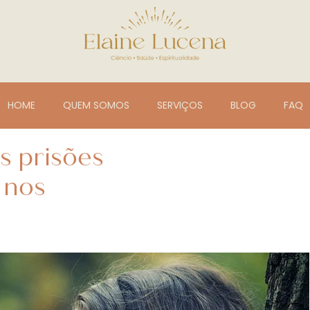
HOME
QUEM SOMOS
SERVIÇOS
BLOG
FAQ
s prisões
 nos