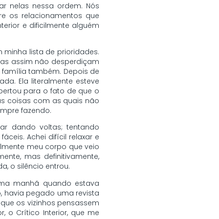
ar nelas nessa ordem. Nós
re os relacionamentos que
rior e dificilmente alguém
minha lista de prioridades.
ssoas assim não desperdiçam
a família também. Depois de
da. Ela literalmente esteve
ertou para o fato de que o
as coisas com as quais não
empre fazendo.
ar dando voltas; tentando
is. Achei difícil relaxar e
ealmente meu corpo que veio
ente, mas definitivamente,
 o silêncio entrou.
 uma manhã quando estava
o, havia pegado uma revista
 de que os vizinhos pensassem
 o Crítico Interior, que me