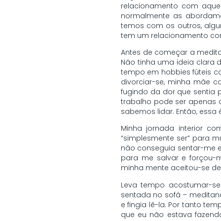
relacionamento com aquel
normalmente as abordamos
temos com os outros, algu
tem um relacionamento com
Antes de começar a meditar
Não tinha uma ideia clara 
tempo em hobbies fúteis co
divorciar-se, minha mãe co
fugindo da dor que sentia
trabalho pode ser apenas 
sabemos lidar. Então, essa
Minha jornada interior c
“simplesmente ser” para mu
não conseguia sentar-me em
para me salvar e forçou-m
minha mente aceitou-se der
Leva tempo acostumar-se
sentada no sofá – meditand
e fingia lê-la. Por tanto te
que eu não estava fazendo 