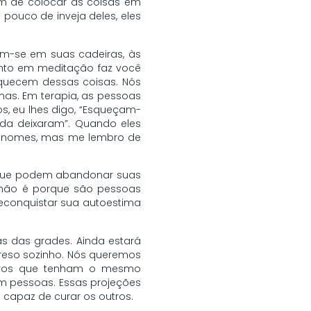
im de colocar as coisas em
ouco de inveja deles, eles
m-se em suas cadeiras, às
unto em meditação faz você
quecem dessas coisas. Nós
s. Em terapia, as pessoas
, eu lhes digo, “Esqueçam-
da deixaram”. Quando eles
s nomes, mas me lembro de
 que podem abandonar suas
: não é porque são pessoas
econquistar sua autoestima
ás das grades. Ainda estará
preso sozinho. Nós queremos
utros que tenham o mesmo
 pessoas. Essas projeções
 capaz de curar os outros.