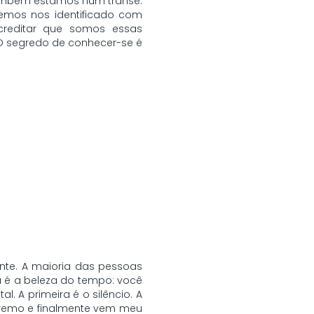
 também estamos num transe.
emos nos identificado com
creditar que somos essas
 O segredo de conhecer-se é
nte. A maioria das pessoas
a é a beleza do tempo: você
. A primeira é o silêncio. A
remo e finalmente vem meu