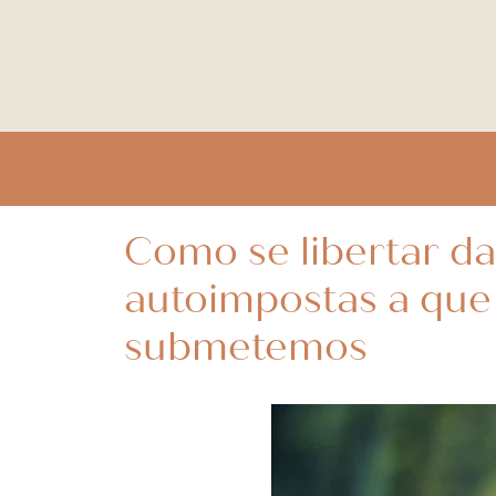
Como se libertar da
autoimpostas a que
submetemos