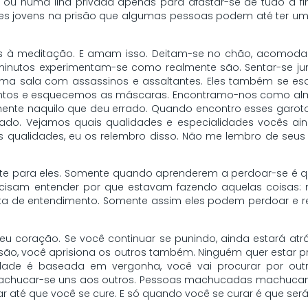
 ou numa ilha privada apenas para afastar-se de tudo a f
s jovens na prisão que algumas pessoas podem até ter um p
s à meditação. E amam isso. Deitam-se no chão, acomoda
minutos experimentam-se como realmente são. Sentar-se j
ma sala com assassinos e assaltantes. Eles também se es
ntos e esquecemos as máscaras. Encontramo-nos como alma
nte naquilo que deu errado. Quando encontro esses garotos
do. Vejamos quais qualidades e especialidades vocês ain
 qualidades, eu os relembro disso. Não me lembro de seu
nte para eles. Somente quando aprenderem a perdoar-se é
precisam entender por que estavam fazendo aquelas coisas
ta de entendimento. Somente assim eles podem perdoar e r
 seu coração. Se você continuar se punindo, ainda estará atr
prisão, você aprisiona os outros também. Ninguém quer estar 
idade é baseada em vergonha, você vai procurar por o
machucar-se uns aos outros. Pessoas machucadas machucam
ar até que você se cure. E só quando você se curar é que será