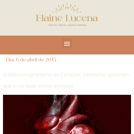
Dia:
6 de abril de 2015
O Eletromagnetismo do Coração: cientistas apontam
que o coração pensa e irradia